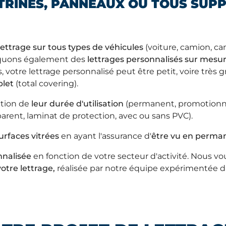
ITRINES, PANNEAUX OU TOUS SUPP
lettrage sur tous types de véhicules
(voiture, camion, c
pliquons également des
lettrages personnalisés sur mesure
 votre lettrage personnalisé peut être petit, voire très 
let
(total covering).
ction de
leur durée d'utilisation
(permanent, promotionne
parent, laminat de protection, avec ou sans PVC).
urfaces vitrées
en ayant l'assurance d'
être vu en perma
nnalisée
en fonction de votre secteur d'activité. Nous v
votre lettrage,
réalisée par notre équipe expérimentée da