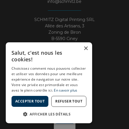
info@schmitz.be
SCHMITZ Digital Printing SRL
Allée des Artisans, 3
Zoning de Biron
B-5590 Ciney
×
TVA: BE 0860 879 750
Salut, c'est nous les
cookies!
Choisissez comment nous pouvons collecter
et utiliser vos données pour une meilleure
expérience de navigation sur notre site.
Votre vie privée est primordiale et vous
avez le plein contrôle ici.
En savoir plus
ACCEPTER TOUT
REFUSER TOUT
AFFICHER LES DÉTAILS