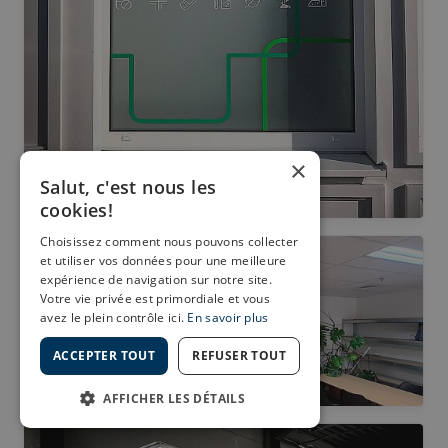
×
Salut, c'est nous les
cookies!
Choisissez comment nous pouvons collecter
et utiliser vos données pour une meilleure
expérience de navigation sur notre site.
Votre vie privée est primordiale et vous
avez le plein contrôle ici.
En savoir plus
ACCEPTER TOUT
REFUSER TOUT
AFFICHER LES DÉTAILS