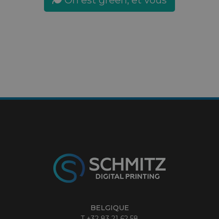
On est green, et vous
BELGIQUE
T
+32 83 21 62 58