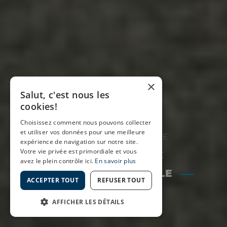
×
Salut, c'est nous les
cookies!
Choisissez comment nous pouvons collecter
et utiliser vos données pour une meilleure
ENSEIGNE EXCEPTIONNELLE
expérience de navigation sur notre site.
Votre vie privée est primordiale et vous
IMPRESSION DIGITALE
avez le plein contrôle ici.
En savoir plus
LETTRAGE VÉHICULE
ACCEPTER TOUT
REFUSER TOUT
SIGNALÉTIQUE
AFFICHER LES DÉTAILS
VITROPHANIE