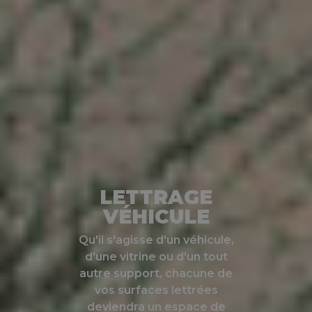
LETTRAGE
VÉHICULE
Qu'il s'agisse d'un véhicule,
d'une vitrine ou d'un tout
autre support, chacune de
vos surfaces lettrées
deviendra un espace de